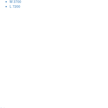
M
3700
L
7200