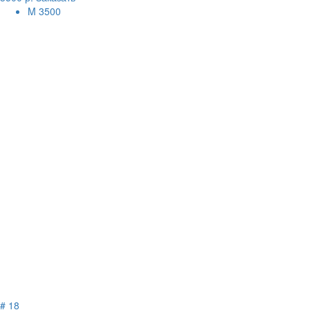
M
3500
# 18