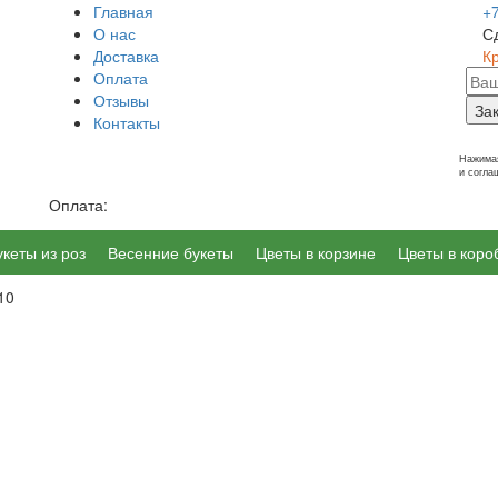
Главная
+
О нас
С
Доставка
К
Оплата
Отзывы
За
Контакты
г. Калининград, Ленинский пр-т 14
Нажимая
и согл
Оплата:
укеты из роз
Весенние букеты
Цветы в корзине
Цветы в коро
10