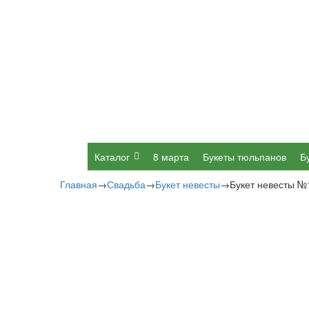
Каталог
8 марта
Букеты тюльпанов
Б
Главная
→
Свадьба
→
Букет невесты
→
Букет невесты №