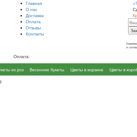
Главная
+
О нас
С
Доставка
К
Оплата
Отзывы
За
Контакты
г. Калининград, Ленинский пр-т 14
Нажимая
и согл
Оплата:
укеты из роз
Весенние букеты
Цветы в корзине
Цветы в коро
9