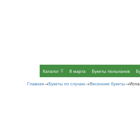
Каталог
8 марта
Букеты тюльпанов
Б
Главная
→
Букеты по случаю
→
Весенние букеты
→
Испа