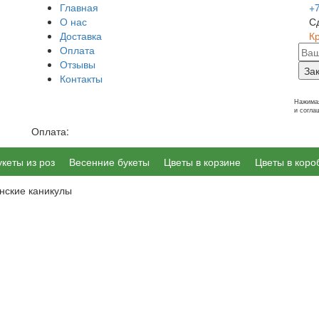
Главная
+
О нас
С
Доставка
К
Оплата
Отзывы
За
Контакты
г. Калининград, Ленинский пр-т 14
Нажимая
и согл
Оплата:
укеты из роз
Весенние букеты
Цветы в корзине
Цветы в коро
нские каникулы