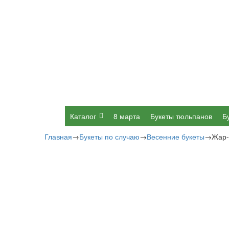
Каталог
8 марта
Букеты тюльпанов
Б
Главная
→
Букеты по случаю
→
Весенние букеты
→
Жар-