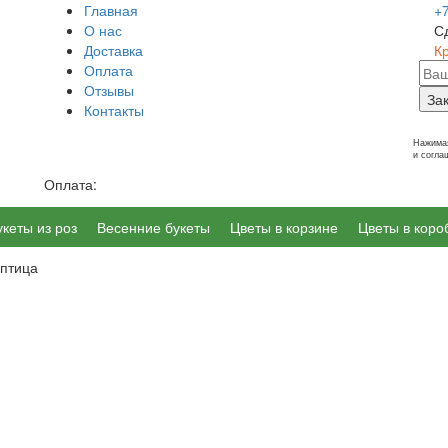
Главная
+
О нас
С
Доставка
К
Оплата
Отзывы
За
Контакты
г. Калининград, Ленинский пр-т 14
Нажимая
и согл
Оплата:
укеты из роз
Весенние букеты
Цветы в корзине
Цветы в коро
птица