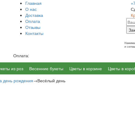
Главная
+
О нас
С
Доставка
К
Оплата
Отзывы
За
Контакты
г. Калининград, Ленинский пр-т 14
Нажимая
и согл
Оплата:
укеты из роз
Весенние букеты
Цветы в корзине
Цветы в коро
а день рождения
→
Весёлый день