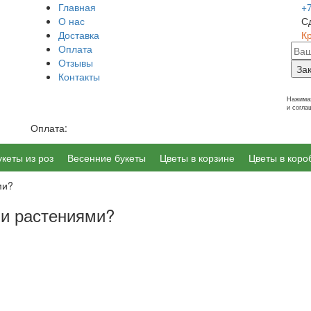
Главная
+
О нас
С
Доставка
К
Оплата
Отзывы
За
Контакты
г. Калининград, Ленинский пр-т 14
Нажимая
и согл
Оплата:
укеты из роз
Весенние букеты
Цветы в корзине
Цветы в коро
ми?
и растениями?