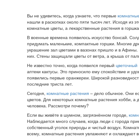
Вы не удивитесь, когда узнаете, что первые
комнатные
нашли в раскопках около пяти тысяч лет. Исходя из э
комнатные цветы, а лекарственные растения в горшка
В военные времена появилось искусство бонсай. Солд
придумать маленькие, компактные горшки. Многие др
украшение зал цветами в вазонах пришло и в Афины.
них. Стены защищали цветы от ветра, а крыша от пал
Не известно точно, когда появился первый
цветочный 
аптеки кактусы. Это приносило ему спокойствие и удо
появились первые оранжереи. Широкой разновидности 
последние триста лет.
Сегодня,
комнатные растения
– дело обычное. Они ес
цветов. Для некоторых комнатные растения хобби, а д
человека. Рассмотри почему?
Если вы живёте в шумном, загрязнённом городе,
комн
Наблюдается много случаев, когда люди с города прие
собственный уголок природы и чистый воздух. Комнат
всему, комнатные растения увлажняют и охлаждают во