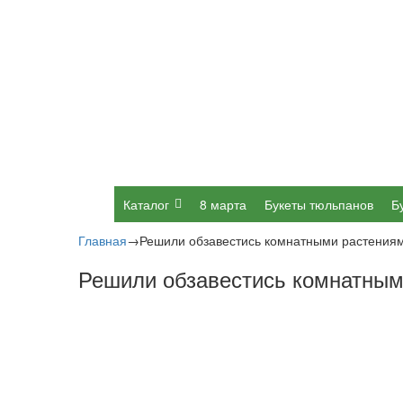
Каталог
8 марта
Букеты тюльпанов
Б
Главная
→
Решили обзавестись комнатными растения
Решили обзавестись комнатным