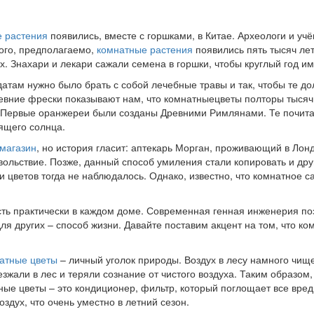
 растения
появились, вместе с горшками, в Китае. Археологи и уч
того, предполагаемо,
комнатные растения
появились пять тысяч лет
х. Знахари и лекари сажали семена в горшки, чтобы круглый год 
атам нужно было брать с собой лечебные травы и так, чтобы те д
евние фрески показывают нам, что комнатныецветы полторы тысячи
 Первые оранжереи были созданы Древними Римлянами. Те почитал
ящего солнца.
магазин
, но история гласит: аптекарь Морган, проживающий в Лон
вольствие. Позже, данный способ умиления стали копировать и дру
цветов тогда не наблюдалось. Однако, известно, что комнатное с
ть практически в каждом доме. Современная генная инженерия поз
ля других – способ жизни. Давайте поставим акцент на том, что к
атные цветы
– личный уголок природы. Воздух в лесу намного чище
зжали в лес и теряли сознание от чистого воздуха. Таким образом,
ные цветы – это кондиционер, фильтр, который поглощает все вред
здух, что очень уместно в летний сезон.