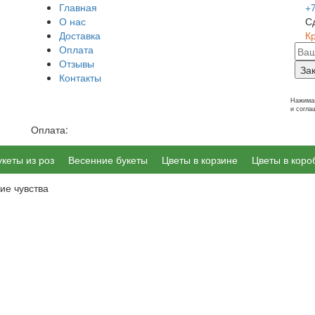
Главная
+
О нас
С
Доставка
К
Оплата
Отзывы
За
Контакты
г. Калининград, Ленинский пр-т 14
Нажимая
и согл
Оплата:
укеты из роз
Весенние букеты
Цветы в корзине
Цветы в коро
ие чувства