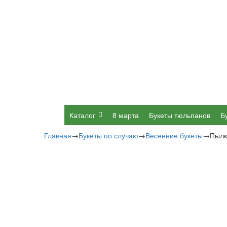
Каталог
8 марта
Букеты тюльпанов
Б
Главная
→
Букеты по случаю
→
Весенние букеты
→
Пылк