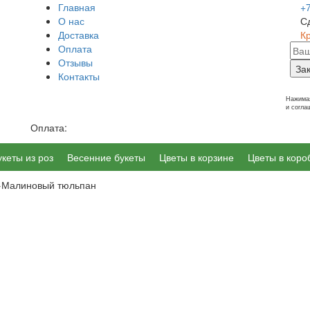
Главная
+
О нас
С
Доставка
К
Оплата
Отзывы
За
Контакты
г. Калининград, Ленинский пр-т 14
Нажимая
и согл
Оплата:
укеты из роз
Весенние букеты
Цветы в корзине
Цветы в коро
→
Малиновый тюльпан