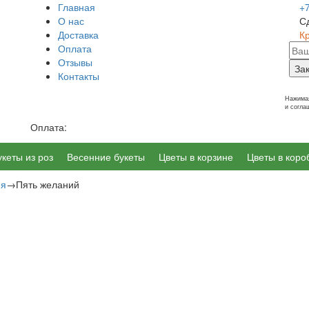
Главная
+
О нас
С
Доставка
К
Оплата
Отзывы
За
Контакты
г. Калининград, Ленинский пр-т 14
Нажимая
и согл
Оплата:
укеты из роз
Весенние букеты
Цветы в корзине
Цветы в коро
ия
→
Пять желаний