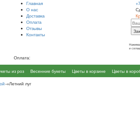
Главная
+
О нас
С
Доставка
К
Оплата
Отзывы
За
Контакты
г. Калининград, Ленинский пр-т 14
Нажимая
и согл
Оплата:
укеты из роз
Весенние букеты
Цветы в корзине
Цветы в коро
мой
→
Летний луг