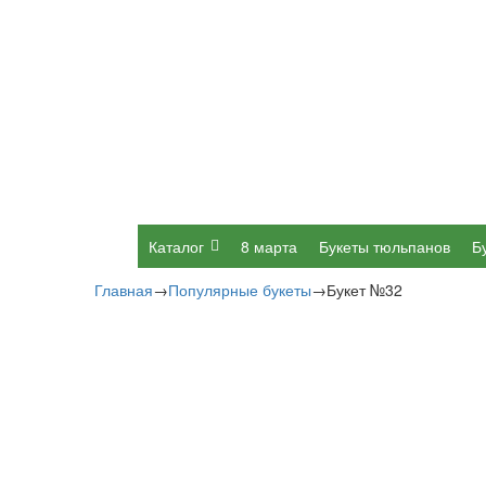
Каталог
8 марта
Букеты тюльпанов
Б
Главная
→
Популярные букеты
→
Букет №32