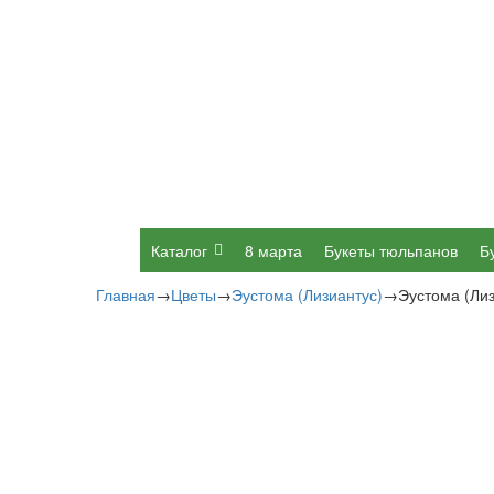
Каталог
8 марта
Букеты тюльпанов
Б
Главная
→
Цветы
→
Эустома (Лизиантус)
→
Эустома (Ли