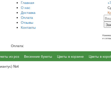
Главная
+
О нас
С
Доставка
К
Оплата
Отзывы
За
Контакты
г. Калининград, Ленинский пр-т 14
Нажимая
и согл
Оплата:
укеты из роз
Весенние букеты
Цветы в корзине
Цветы в коро
зиантус) №4